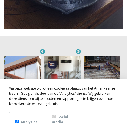
Via onze website wordt een cookie geplaatst van het Amerikaanse
Dak- en zinkwerk
Verwarming
Loodgieterswerk
Sa
bedrijf Google, als deel van de “Analytics”-dienst. Wij gebruiken
deze dienst om bij te houden en rapportages te krijgen over hoe
bezoekers de website gebruiken.
VOLLEDIG OVERZICHT BEKIJKEN
Social
Analytics
media