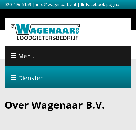
020 496 6159 |
info@wagenaarbv.nl
|
Facebook pagina
Menu
Diensten
Over Wagenaar B.V.